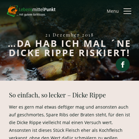
Menu
21 Dezember 2018
…DA HAB ICH MAL ´NE
DICKE RIPPE RISKIERT!
So einfach, so lecker – Dicke Rippe
Wer es gern mal etwas deftiger mag und ansonsten auch
auf geschmortes, Spare Ribs oder Braten steht, für den ist
die Dicke Rippe vielleicht mal einen Versuch wert.
Ansonsten ist dieses Stück Fleisch eher als Kochfleisch
verkannt, ohne den Wert dafür schmälern zu wollen.