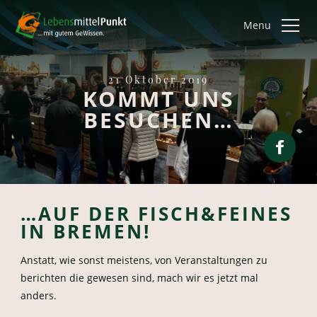
Menu
21 Oktober 2019
KOMMT UNS
BESUCHEN…
…AUF DER FISCH&FEINES
IN BREMEN!
Anstatt, wie sonst meistens, von Veranstaltungen zu
berichten die gewesen sind, mach wir es jetzt mal
anders.