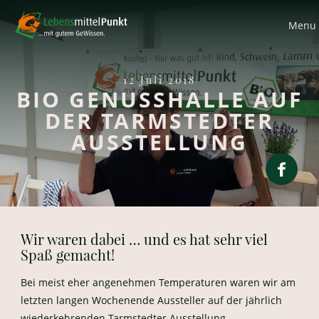
Menu
12 Juli 2018
BIO GENUSSHALLE AUF
DER TARMSTEDTER
AUSSTELLUNG
Wir waren dabei … und es hat sehr viel
Spaß gemacht!
Bei meist eher angenehmen Temperaturen waren wir am
letzten langen Wochenende Aussteller auf der jährlich
wiederkehrenden Tarmstedter Ausstellung.