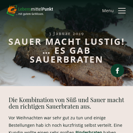
Menu
3 Januar 2019
SAUER MACHT LUSTIG!
… ES GAB
SAUERBRATEN
Die Kombination von Süß und Sauer macht
den richtigen Sauerbraten aus.
Vor Weihnachten war sehr gut zu tun und einige
Bestellungen hab ich noch kurzfristig selbst verteilt. Eine
Kundin wollte einen sehr großen
Rinderbraten
haben,