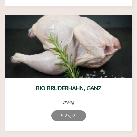
war:
ist:
€ 130,00
€ 110,00.
BIO BRUDERHAHN, GANZ
1500g
€
25,39