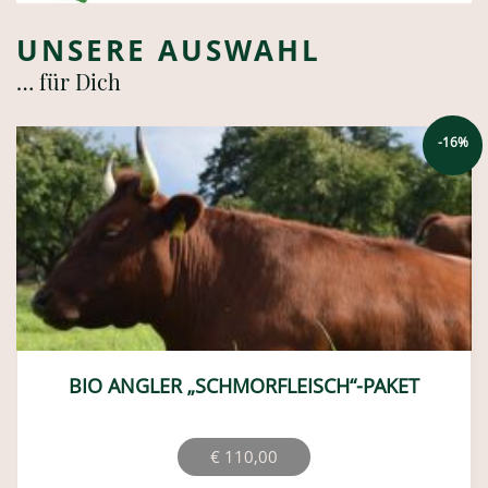
UNSERE AUSWAHL
… für Dich
-16%
BIO ANGLER „SCHMORFLEISCH“-PAKET
Ursprünglicher
Aktueller
€
110,00
Preis
Preis