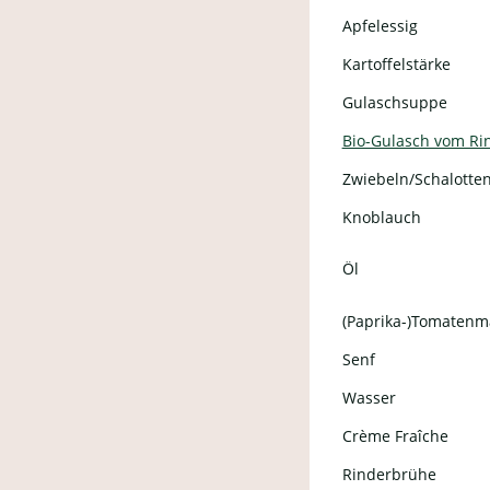
Apfelessig
Kartoffelstärke
Gulaschsuppe
Bio-Gulasch vom Ri
Zwiebeln/Schalotte
Knoblauch
Öl
(Paprika-)Tomatenm
Senf
Wasser
Crème Fraîche
Rinderbrühe