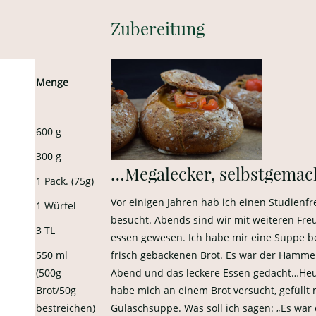
Zubereitung
Menge
600 g
300 g
…Megalecker, selbstgemach
1 Pack. (75g)
Vor einigen Jahren hab ich einen Studienf
1 Würfel
besucht. Abends sind wir mit weiteren Fre
3 TL
essen gewesen. Ich habe mir eine Suppe bes
550 ml
frisch gebackenen Brot. Es war der Hammer
(500g
Abend und das leckere Essen gedacht…Heu
Brot/50g
habe mich an einem Brot versucht, gefüllt 
bestreichen)
Gulaschsuppe. Was soll ich sagen: „Es war