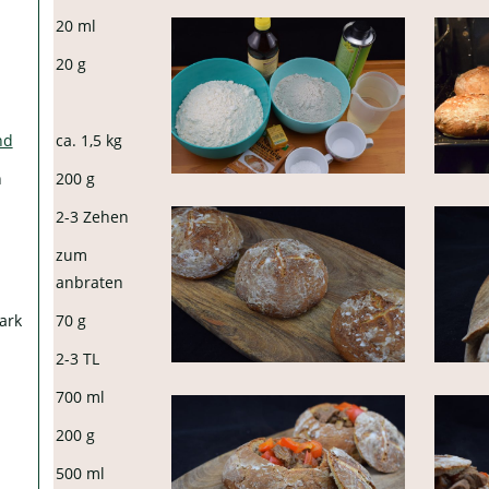
20 ml
20 g
nd
ca. 1,5 kg
n
200 g
2-3 Zehen
zum
anbraten
ark
70 g
2-3 TL
700 ml
200 g
500 ml