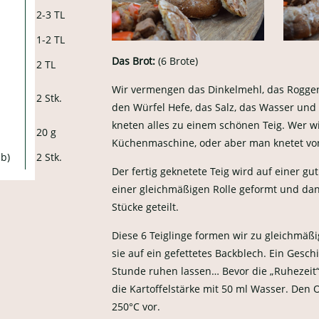
2-3 TL
1-2 TL
Das Brot:
(6 Brote)
2 TL
Wir vermengen das Dinkelmehl, das Roggen
2 Stk.
den Würfel Hefe, das Salz, das Wasser und
kneten alles zu einem schönen Teig. Wer w
20 g
Küchenmaschine, oder aber man knetet vo
lb)
2 Stk.
Der fertig geknetete Teig wird auf einer g
einer gleichmäßigen Rolle geformt und dan
Stücke geteilt.
Diese 6 Teiglinge formen wir zu gleichmäßi
sie auf ein gefettetes Backblech. Ein Gesc
Stunde ruhen lassen… Bevor die „Ruhezeit
die Kartoffelstärke mit 50 ml Wasser. Den 
250°C vor.