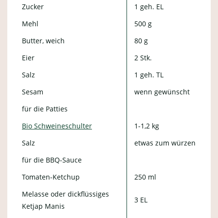
Zucker
1 geh. EL
Mehl
500 g
Butter, weich
80 g
Eier
2 Stk.
Salz
1 geh. TL
Sesam
wenn gewünscht
für die Patties
Bio Schweineschulter
1-1,2 kg
Salz
etwas zum würzen
für die BBQ-Sauce
Tomaten-Ketchup
250 ml
Melasse oder dickflüssiges
3 EL
Ketjap Manis