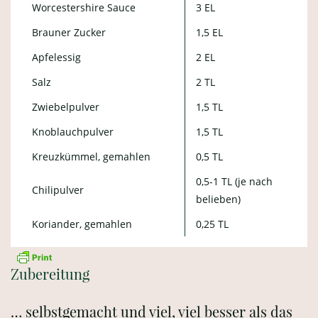
Worcestershire Sauce
3 EL
Brauner Zucker
1,5 EL
Apfelessig
2 EL
Salz
2 TL
Zwiebelpulver
1,5 TL
Knoblauchpulver
1,5 TL
Kreuzkümmel, gemahlen
0,5 TL
0,5-1 TL (je nach
Chilipulver
belieben)
Koriander, gemahlen
0,25 TL
Zubereitung
… selbstgemacht und viel, viel besser als das