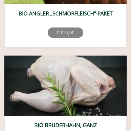
BIO ANGLER „SCHMORFLEISCH“-PAKET
Ursprünglicher
Aktueller
€
110,00
Preis
Preis
war:
ist:
€ 130,00
€ 110,00.
BIO BRUDERHAHN, GANZ