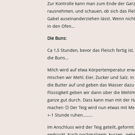
Zur Kontrolle kann man zum Ende der Garze
rausnehmen, und schauen, ob sich das Flei
Gabel auseinanderziehen lässt. Wenn nich
in den Ofen…
Die Buns:
Ca 1,5 Stunden, bevor das Fleisch fertig i
die Buns…
Milch wird auf etwa Körpertemperatur erwä
mischen wir Mehl, Eier, Zucker und Salz. In
die Butter auf und geben das Wasser dazu 
Flüssigkeit geben wir dann über die Mehl
ganze gut durch. Dass kann man mit der 
machen 🙂 Der Teig wird nun etwas mit M
+-1 Stunde ruhen………
Im Anschluss wird der Teig geteilt, geformt
gedrückt. Nach nochmaligem, kurzen „gehe