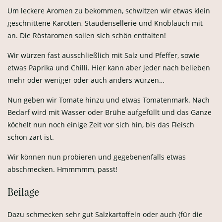
Dazu schmecken sehr gut Salzkartoffeln oder auch (für die
Kinder) Nudeln. Als Gemüse gehört für uns immer Rotkohl
dazu und auch Rosenkohl ist sehr gut.
Fazit
Gulasch ist ein absoluter Dauerbrenner, der vor allem in der
kalten Jahreszeit immer wieder gut schmeckt. Es ist relativ
einfach zubereitet und auch zeitlich gut „einzubauen“.
Wir wünschen gutes Gelingen und einen Guten Appetit!
UNSERE AUSWAHL