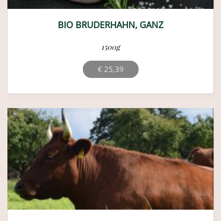
GUTSCHEIN (PDF) – BETRAG FREI WÄHLBAR
€
30,00
SHOP INFOS
AGB
Zahlung
Datenschutz
Widerrufsrecht
Bestellung, Versand & Lieferung
Mengen, Preise & Abrechnung