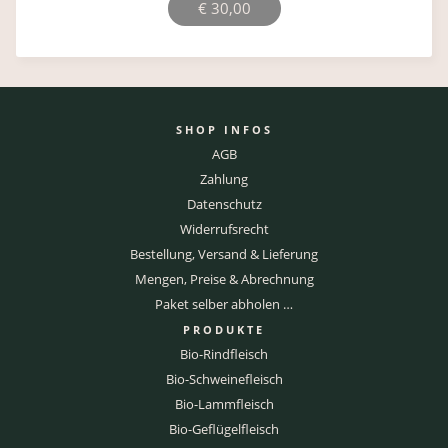
© 2026 LEBENSMITTELPUNKT- ALLE PRODUKTE
INKL. MWST., ZZGL. VERSANDKOSTEN
DE-ÖKO-039
IMPRESSUM
KONTAKT
VERTRAG WIDERRUFEN