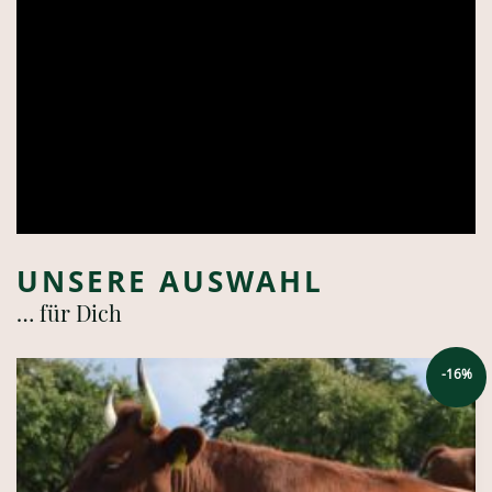
BIO BRUDERHAHN, GANZ
1500g
€
25,39