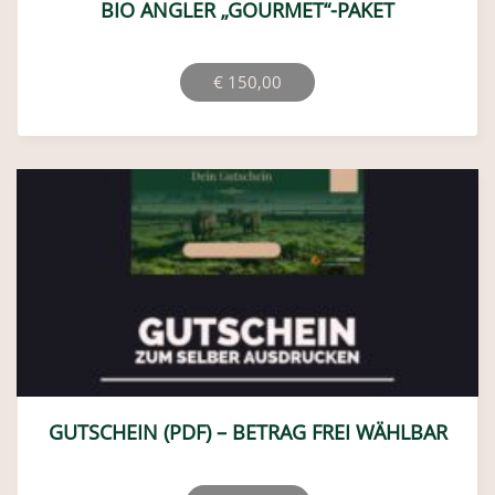
Paket selber abholen …
PRODUKTE
Bio-Rindfleisch
Bio-Schweinefleisch
Bio-Lammfleisch
Bio-Geflügelfleisch
Wurst & Schinken
Saisonales & Specials
NÜTZLICHES
Über uns
Blog
Slow Food Unterstützung
Newsletter abonnieren