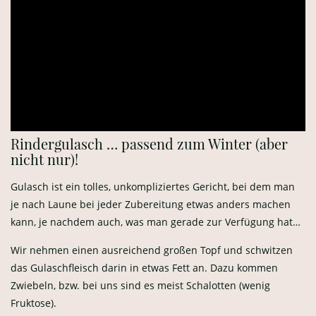
Fruktose).
Um leckere Aromen zu bekommen, schwitzen wir etwas klein
geschnittene Karotten, Staudensellerie und Knoblauch mit
an. Die Röstaromen sollen sich schön entfalten!
Wir würzen fast ausschließlich mit Salz und Pfeffer, sowie
etwas Paprika und Chilli. Hier kann aber jeder nach belieben
mehr oder weniger oder auch anders würzen…
Nun geben wir Tomate hinzu und etwas Tomatenmark. Nach
Bedarf wird mit Wasser oder Brühe aufgefüllt und das Ganze
köchelt nun noch einige Zeit vor sich hin, bis das Fleisch
schön zart ist.
Wir können nun probieren und gegebenenfalls etwas
abschmecken. Hmmmmm, passt!
Beilage