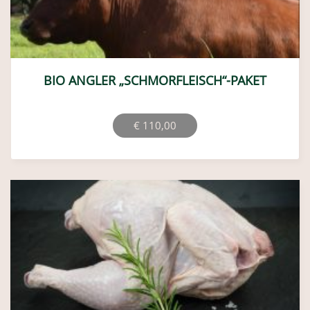
BIO ANGLER „GOURMET“-PAKET
€
150,00