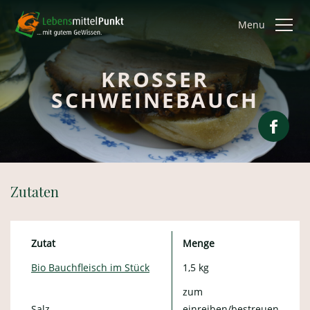
Menu
KROSSER
SCHWEINEBAUCH
Zutaten
Zutat
Menge
Bio Bauchfleisch im Stück
1,5 kg
zum
Salz
einreiben/bestreuen