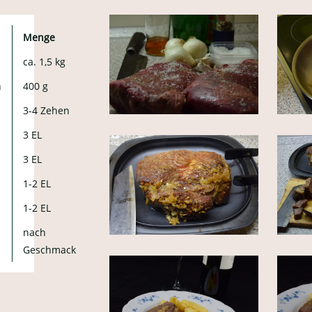
Menge
ca. 1,5 kg
n
400 g
3-4 Zehen
3 EL
3 EL
1-2 EL
1-2 EL
nach
Geschmack