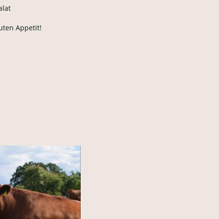
alat
ten Appetit!