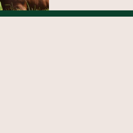
BIO ANGLER
URMET“-PAKET
€
150,00