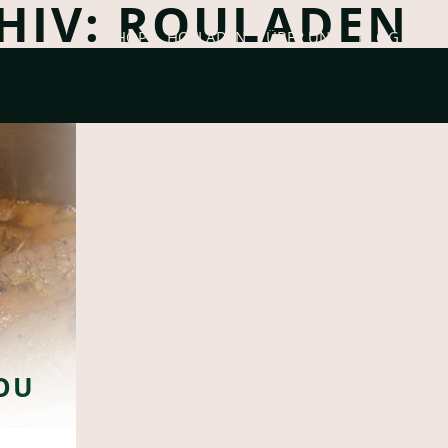
HIV: ROULADEN
SHOP
HOFLADEN
ÜBER UNS
BLOG
REZ
OU