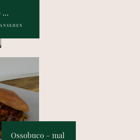
b …
 ANSEHEN
Ossobuco – mal