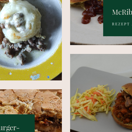
McRi
REZEPT
urger-