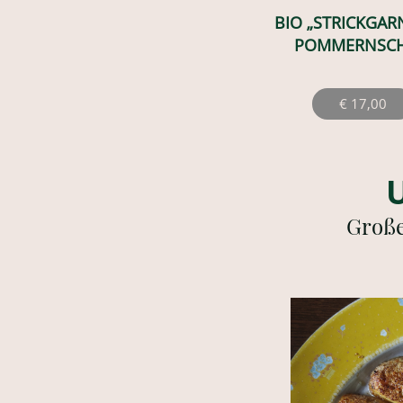
BIO „STRICKGA
POMMERNSCH
€
17,00
Große