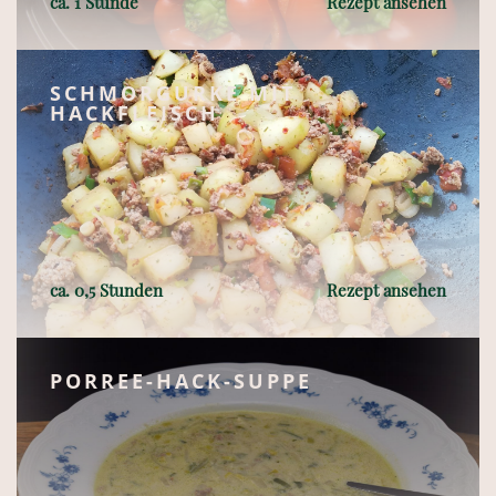
ca. 1 Stunde
Rezept ansehen
SCHMORGURKE MIT
HACKFLEISCH
ca. 0,5 Stunden
Rezept ansehen
PORREE-HACK-SUPPE