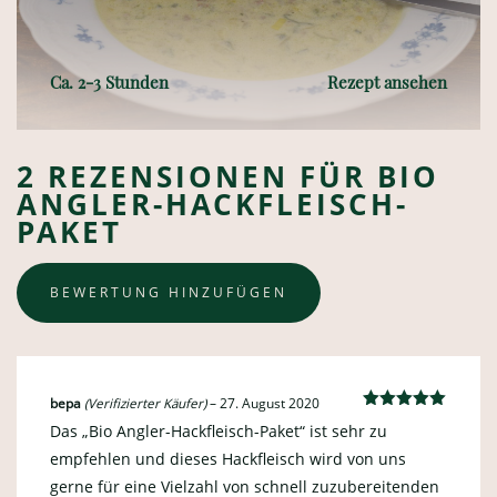
Ca. 2-3 Stunden
Rezept ansehen
2 REZENSIONEN FÜR
BIO
ANGLER-HACKFLEISCH-
PAKET
BEWERTUNG HINZUFÜGEN
bepa
(Verifizierter Käufer)
–
27. August 2020
Bewertet
Das „Bio Angler-Hackfleisch-Paket“ ist sehr zu
mit
5
von 5
empfehlen und dieses Hackfleisch wird von uns
gerne für eine Vielzahl von schnell zuzubereitenden