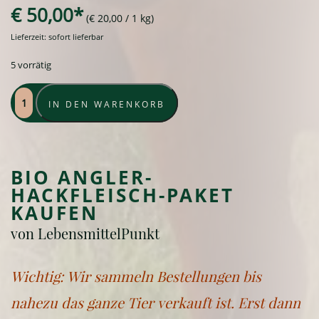
€
50,00
(
€
20,00
/ 1 kg)
Lieferzeit: sofort lieferbar
5 vorrätig
Bio
IN DEN WARENKORB
Angler-
Hackfleisch-
Paket
Menge
BIO ANGLER-
HACKFLEISCH-PAKET
KAUFEN
von LebensmittelPunkt
Wichtig: Wir sammeln Bestellungen bis
nahezu das ganze Tier verkauft ist. Erst dann